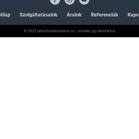
őlap
Szolgáltatásaink
Áraink
Referenciák
Kapc
© 2023 takaritasfelsofokon.hu - minden jog fenntartva